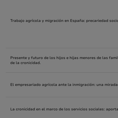
Trabajo agrícola y migración en España: precariedad so
Presente y futuro de los hijos e hijas menores de las fami
de la cronicidad.
El empresariado agrícola ante la inmigración: una mirada r
La cronicidad en el marco de los servicios sociales: aport