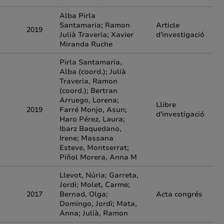
Alba Pirla
Santamaria; Ramon
Article
2019
Julià Traveria; Xavier
d'investigació
Miranda Ruche
Pirla Santamaria,
Alba (coord.); Julià
Traveria, Ramon
(coord.); Bertran
Arruego, Lorena;
Llibre
2019
Farré Monjo, Asun;
d'investigació
Haro Pérez, Laura;
Ibarz Baquedano,
Irene; Massana
Esteve, Montserrat;
Piñol Morera, Anna M
Llevot, Núria; Garreta,
Jordi; Molet, Carme;
2017
Bernad, Olga;
Acta congrés
Domingo, Jordi; Mata,
Anna; Julià, Ramon