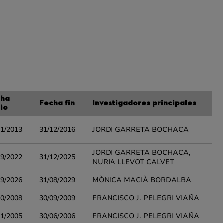
cha
Fecha fin
Investigadores principales
cio
01/2013
31/12/2016
JORDI GARRETA BOCHACA
JORDI GARRETA BOCHACA,
09/2022
31/12/2025
NURIA LLEVOT CALVET
09/2026
31/08/2029
MÒNICA MACIÀ BORDALBA
10/2008
30/09/2009
FRANCISCO J. PELEGRI VIAÑA
11/2005
30/06/2006
FRANCISCO J. PELEGRI VIAÑA