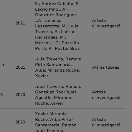
E.; Andréz Cabello, S.;
Escrig Pinol, A.;
González Rodríguez,
J.A.; Jiménez
Article
2021
Lasserrotte, M.; Julià
d'investigació
Travería, R.; Loézar
Hernández, M.;
Mateos, J.T.; Pastells
Peiró, R.; Pastor Brav
Julià Traveria, Ramon;
eso
Pirla Santamaria,
2021
Altres llibres
Alba; Miranda Ruche,
Xavier
Julià Traveria, Ramon;
González Rodríguez,
Article
15
2020
Agustín; Miranda
d'investigació
Ruche, Xavier
Xavier Miranda-
Ruche, Alba Pirla-
Article
2020
Santamaria, Ramón
d'investigació
Julià-Traveria