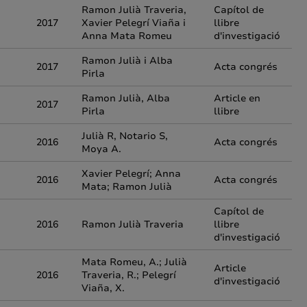
Ramon Julià Traveria,
Capítol de
2017
Xavier Pelegrí Viaña i
llibre
Anna Mata Romeu
d'investigació
Ramon Julià i Alba
2017
Acta congrés
Pirla
Ramon Julià, Alba
Article en
2017
Pirla
llibre
Julià R, Notario S,
2016
Acta congrés
Moya A.
Xavier Pelegrí; Anna
2016
Acta congrés
Mata; Ramon Julià
Capítol de
2016
Ramon Julià Traveria
llibre
d'investigació
Mata Romeu, A.; Julià
Article
2016
Traveria, R.; Pelegrí
d'investigació
Viaña, X.