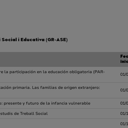
 Social i Educativa (GR-ASE)
Fe
ini
re la participación en la educación obligatoria (PAR-
01/
cación primaria. Las familias de origen extranjero:
01/
: presente y futuro de la infancia vulnerable
01/
estudis de Treball Social
01/
01/