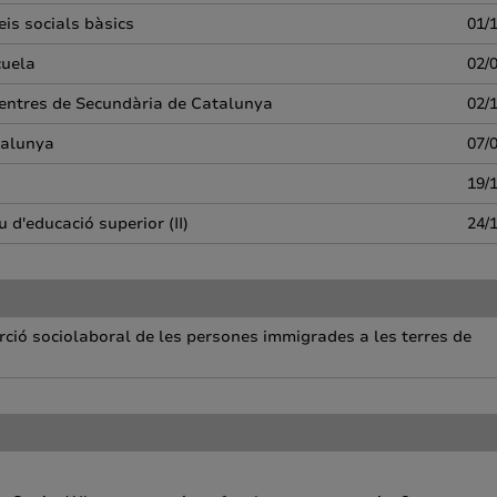
eis socials bàsics
01/
cuela
02/
 centres de Secundària de Catalunya
02/
atalunya
07/
19/
 d'educació superior (II)
24/
serció sociolaboral de les persones immigrades a les terres de