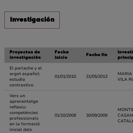
Investigación
Proyectos de
Fecha
Invest
Fecha fin
investigación
inicio
princi
El parlache y el
argot español:
MARIA
01/01/2010
31/05/2013
estudio
VILA R
contrastivo
Vers un
aprenentatge
reflexiu:
MONTS
competències
01/10/2008
30/09/2009
CASAN
professionals
CATAL
en la formació
inicial dels