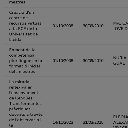
mestres
Creació d'un
centre de
recursos virtual
MA. C
01/10/2008
30/09/2010
a la FCE de la
JOVE D
Universitat de
Lleida
Foment de la
competència
NURIA
plurilingüe en la
01/10/2008
30/09/2010
GUAL
formació inicial
dels mestres
La mirada
reflexiva en
l'ensenyament
de llengües:
Transformar les
pràctiques
docents a través
ELEON
de l'observació i
14/11/2023
31/03/2025
ALEXA
la
VRACI