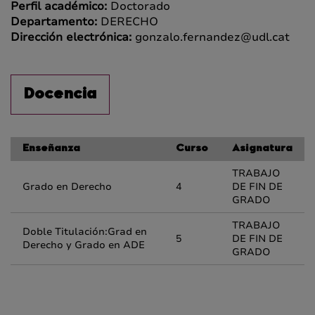
Perfil académico:
Doctorado
Departamento:
DERECHO
Dirección electrónica:
gonzalo.fernandez@udl.cat
Docencia
Enseñanza
Curso
Asignatura
TRABAJO
Grado en Derecho
4
DE FIN DE
GRADO
TRABAJO
Doble Titulación:Grad en
5
DE FIN DE
Derecho y Grado en ADE
GRADO